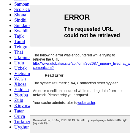
Samoan
Scots Gaelic
Shona
Sindhi
Sundanese
Swahili
Tajik
Tamil
Telugu
Thai
Ukrainian
Urdu
Uzbek
Vietnamese
Welsh
Xhosa
Yiddish
Yoruba
Zulu
Kinyarwanda
Tatar
Oriya
Turkmen
Uyghur