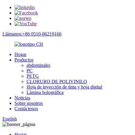
Llámanos:+86 0510-86219166
Hogar
Productos
abdominales
PC
PETG
CLORURO DE POLIVINILO
Hoja de inyección de tinta y hoja digital
Lámina holográfica
Noticias
Sobre nosotros
Contáctenos
English
Hogar