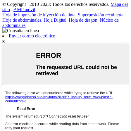
© Copyright - 2010-2023: Todos los derechos reservados.
Mapa del
sitio
-
AMP móvil
Hoja de impresión de inyección de tinta
,
Superposición recubierta
,
Hoja de abdominales
,
Hoja Digital
,
Hoja de dragón
,
Núcleo de
abdominales
,
Enviar correo electrónico
x