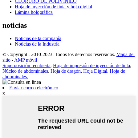
CLORURO DE POLIVINILO
Hoja de inyección de tinta y hoja digital
Lámina holográfica
noticias
Noticias de la compañía
Noticias de la Industria
© Copyright - 2010-2023: Todos los derechos reservados.
Mapa del
sitio
-
AMP móvil
Superposición recubierta
,
Hoja de impresión de inyección de tinta
,
Núcleo de abdominales
,
Hoja de dragón
,
Hoja Digital
,
Hoja de
abdominales
,
Enviar correo electrónico
x