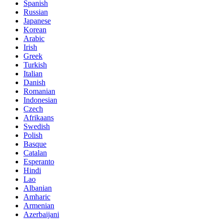
Spanish
Russian
Japanese
Korean
Arabic
Irish
Greek
Turkish
Italian
Danish
Romanian
Indonesian
Czech
Afrikaans
Swedish
Polish
Basque
Catalan
Esperanto
Hindi
Lao
Albanian
Amharic
Armenian
Azerbaijani