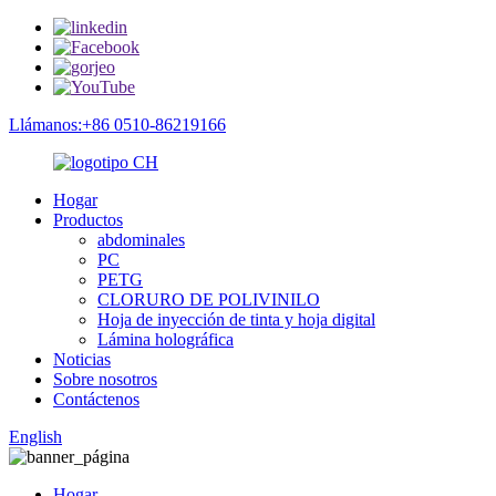
Llámanos:+86 0510-86219166
Hogar
Productos
abdominales
PC
PETG
CLORURO DE POLIVINILO
Hoja de inyección de tinta y hoja digital
Lámina holográfica
Noticias
Sobre nosotros
Contáctenos
English
Hogar