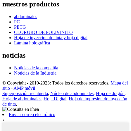
nuestros productos
abdominales
PC
PETG
CLORURO DE POLIVINILO
Hoja de inyección de tinta y hoja digital
Lámina holográfica
noticias
Noticias de la compañía
Noticias de la Industria
© Copyright - 2010-2023: Todos los derechos reservados.
Mapa del
sitio
-
AMP móvil
Superposición recubierta
,
Núcleo de abdominales
,
Hoja de dragón
,
Hoja de abdominales
,
Hoja Digital
,
Hoja de impresión de inyección
de tinta
,
Enviar correo electrónico
x