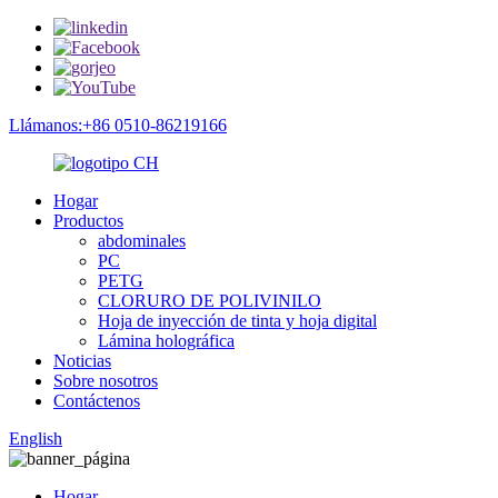
Llámanos:+86 0510-86219166
Hogar
Productos
abdominales
PC
PETG
CLORURO DE POLIVINILO
Hoja de inyección de tinta y hoja digital
Lámina holográfica
Noticias
Sobre nosotros
Contáctenos
English
Hogar